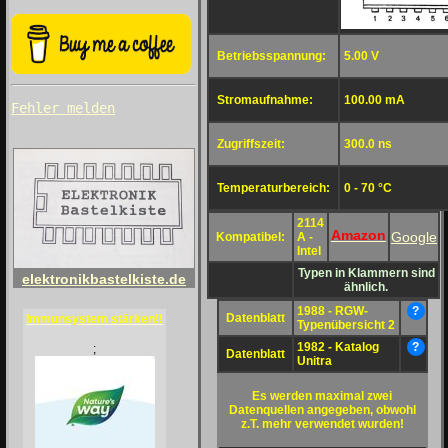
Betriebsspannung:
5.00 V
Stromaufnahme:
100.00 mA
Fehler melden
Zugriffszeit:
300.0 ns
Temperaturbereich:
0 - 70 °C
2114
Amazon
Google
Kompatibel:
A -
Intel
Typen in Klammern sind
elektronikbastelkiste.de
ähnlich.
1988 - RGW-
?
Datenblatt
Immunsystem stärken!!
Typenübersicht 2
1982 - Katalog
?
;
Datenblatt
Unitra
Es werden maximal zwei
Datenquellen angegeben, obwohl
z.T. mehr verwendet wurden!