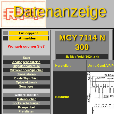
Datenanzeige
Einloggen!
MCY 7114 N
Anmelden!
300
Wonach suchen Sie?
4k Bit-sRAM (1024 x 4)
Start
Analogschaltkreise
Hersteller:
Unitra Cemi, VR P
Digitalschaltkreise
Mikrorechner/Speicher
Transistoren
Diode/Thyr./Triac
Optoelektronik
Sonstiges
Weitere Tabellen
Bauform:
Datenbücher
Sockelschaltungen
Kompatibel
Preislisten