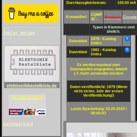
Durchlassgleichstrom:
100.00 mA
CQWP
Google
Amazon
Kompatibel:
42 -
Typen in Klammern sind
ähnlich.
Fehler melden
1979 - Katalog
?
Datenblatt
Unitra
1982 - Katalog
?
Datenblatt
Unitra
Es werden maximal zwei
Datenquellen angegeben, obwohl
z.T. mehr verwendet wurden!
elektronikbastelkiste.de
Daten veröffentlicht: 1979 (Wenn
nicht sicher, Jahr der ersten
Veröffentlichung!)
Hier dibt es Dinge
;
Letzte Bearbeitung: 02.05.2025 /
08:04:03
Datenwartung