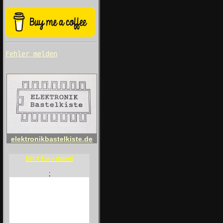
Fehler melden
elektronikbastelkiste.de
Mit 4 Euro dabei!
;