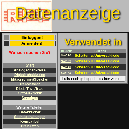
Datenanzeige
Einloggen!
Verwendet in
Anmelden!
Bauteile
Funktion
Wonach suchen Sie?
Schalter- u. Universaldiode
SAY 30
Schalter- u. Universaldiode
SAY 32
Start
Schalter- u. Universaldiode
SAY 40
Analogschaltkreise
Schalter- u. Universaldiode
SAY 42
Digitalschaltkreise
Falls noch gültig geht es hier Zurück
Mikrorechner/Speicher
Transistoren
Diode/Thyr./Triac
Optoelektronik
Sonstiges
Weitere Tabellen
Datenbücher
Sockelschaltungen
Kompatibel
Preislisten