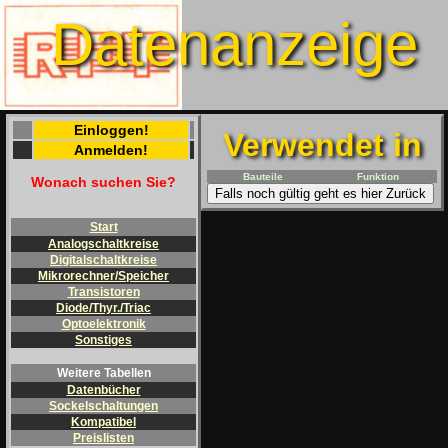
Datenanzeige
Einloggen!
Verwendet in
Anmelden!
Bauteile
Funktion
Wonach suchen Sie?
Falls noch gültig geht es hier Zurück
Start
Analogschaltkreise
Digitalschaltkreise
Mikrorechner/Speicher
Transistoren
Diode/Thyr./Triac
Optoelektronik
Sonstiges
Weitere Tabellen
Datenbücher
Sockelschaltungen
Kompatibel
Preislisten