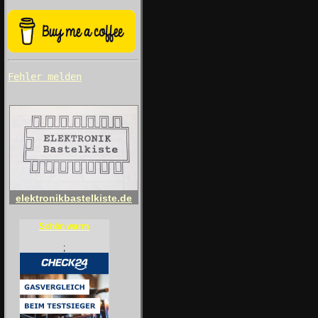
Fehler melden
elektronikbastelkiste.de
Schön warm
;