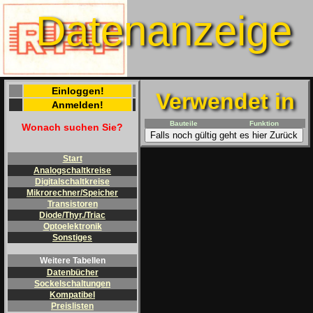
Datenanzeige
Einloggen!
Verwendet in
Anmelden!
Bauteile
Funktion
Wonach suchen Sie?
Falls noch gültig geht es hier Zurück
Start
Analogschaltkreise
Digitalschaltkreise
Mikrorechner/Speicher
Transistoren
Diode/Thyr./Triac
Optoelektronik
Sonstiges
Weitere Tabellen
Datenbücher
Sockelschaltungen
Kompatibel
Preislisten