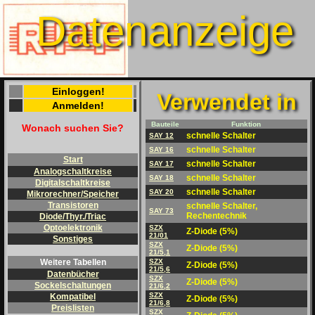
Datenanzeige
Einloggen!
Verwendet in
Anmelden!
Bauteile
Funktion
Wonach suchen Sie?
schnelle Schalter
SAY 12
schnelle Schalter
SAY 16
Start
schnelle Schalter
SAY 17
Analogschaltkreise
schnelle Schalter
SAY 18
Digitalschaltkreise
schnelle Schalter
SAY 20
Mikrorechner/Speicher
Transistoren
schnelle Schalter,
SAY 73
Rechentechnik
Diode/Thyr./Triac
Optoelektronik
SZX
Z-Diode (5%)
21/01
Sonstiges
SZX
Z-Diode (5%)
21/5,1
SZX
Weitere Tabellen
Z-Diode (5%)
21/5,6
Datenbücher
SZX
Z-Diode (5%)
Sockelschaltungen
21/6,2
SZX
Kompatibel
Z-Diode (5%)
21/6,8
Preislisten
SZX