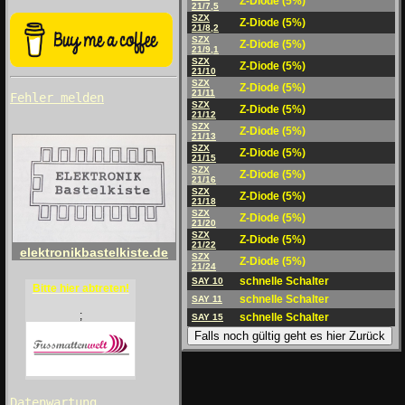
Z-Diode (5%)
21/7,5
SZX
Z-Diode (5%)
21/8,2
SZX
Z-Diode (5%)
21/9,1
SZX
Z-Diode (5%)
21/10
SZX
Z-Diode (5%)
21/11
Fehler melden
SZX
Z-Diode (5%)
21/12
SZX
Z-Diode (5%)
21/13
SZX
Z-Diode (5%)
21/15
SZX
Z-Diode (5%)
21/16
SZX
Z-Diode (5%)
21/18
SZX
Z-Diode (5%)
21/20
SZX
Z-Diode (5%)
21/22
elektronikbastelkiste.de
SZX
Z-Diode (5%)
21/24
schnelle Schalter
SAY 10
Bitte hier abtreten!
schnelle Schalter
SAY 11
;
schnelle Schalter
SAY 15
Falls noch gültig geht es hier Zurück
Datenwartung