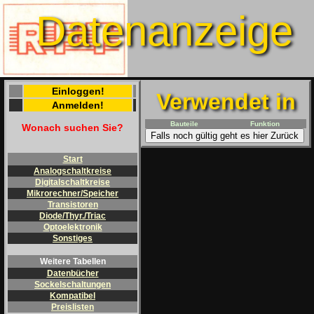
Datenanzeige
Einloggen!
Verwendet in
Anmelden!
Bauteile
Funktion
Wonach suchen Sie?
Falls noch gültig geht es hier Zurück
Start
Analogschaltkreise
Digitalschaltkreise
Mikrorechner/Speicher
Transistoren
Diode/Thyr./Triac
Optoelektronik
Sonstiges
Weitere Tabellen
Datenbücher
Sockelschaltungen
Kompatibel
Preislisten