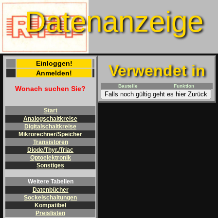
Datenanzeige
Einloggen!
Verwendet in
Anmelden!
Bauteile
Funktion
Wonach suchen Sie?
Falls noch gültig geht es hier Zurück
Start
Analogschaltkreise
Digitalschaltkreise
Mikrorechner/Speicher
Transistoren
Diode/Thyr./Triac
Optoelektronik
Sonstiges
Weitere Tabellen
Datenbücher
Sockelschaltungen
Kompatibel
Preislisten