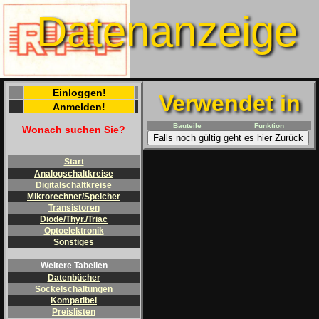
Datenanzeige
Einloggen!
Verwendet in
Anmelden!
Bauteile
Funktion
Wonach suchen Sie?
Falls noch gültig geht es hier Zurück
Start
Analogschaltkreise
Digitalschaltkreise
Mikrorechner/Speicher
Transistoren
Diode/Thyr./Triac
Optoelektronik
Sonstiges
Weitere Tabellen
Datenbücher
Sockelschaltungen
Kompatibel
Preislisten