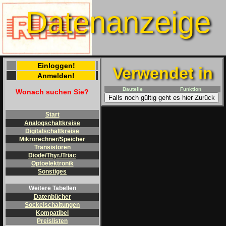
Datenanzeige
Einloggen!
Verwendet in
Anmelden!
Bauteile
Funktion
Wonach suchen Sie?
Falls noch gültig geht es hier Zurück
Start
Analogschaltkreise
Digitalschaltkreise
Mikrorechner/Speicher
Transistoren
Diode/Thyr./Triac
Optoelektronik
Sonstiges
Weitere Tabellen
Datenbücher
Sockelschaltungen
Kompatibel
Preislisten