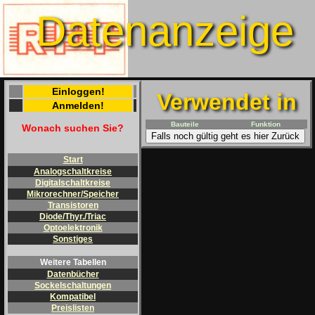
Datenanzeige
Einloggen!
Verwendet in
Anmelden!
Bauteile
Funktion
Wonach suchen Sie?
Falls noch gültig geht es hier Zurück
Start
Analogschaltkreise
Digitalschaltkreise
Mikrorechner/Speicher
Transistoren
Diode/Thyr./Triac
Optoelektronik
Sonstiges
Weitere Tabellen
Datenbücher
Sockelschaltungen
Kompatibel
Preislisten