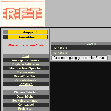
Einloggen!
Anmelden!
Bauteile
Wonach suchen Sie?
HLA 4100 R
HLA 4200 R
Start
Falls noch gültig geht es hier Zurück
Analogschaltkreise
Digitalschaltkreise
Mikrorechner/Speicher
Transistoren
Diode/Thyr./Triac
Optoelektronik
Sonstiges
Weitere Tabellen
Datenbücher
Sockelschaltungen
Kompatibel
Preislisten