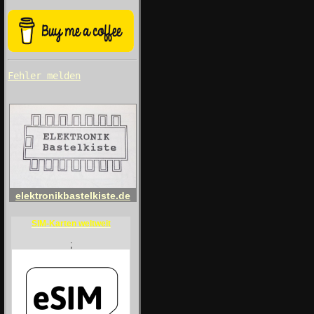
Fehler melden
elektronikbastelkiste.de
SIM-Karten weltweit
;