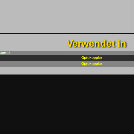
Verwendet in
auteile
Optokoppler
Optokoppler