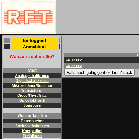
Einloggen!
Anmelden!
B
Wonach suchen Sie?
CQ 12 BPA
CQ 22 BPA
Start
Falls noch gültig geht es hier Zurück
Analogschaltkreise
Digitalschaltkreise
Mikrorechner/Speicher
Transistoren
Diode/Thyr./Triac
Optoelektronik
Sonstiges
Weitere Tabellen
Datenbücher
Sockelschaltungen
Kompatibel
Preislisten