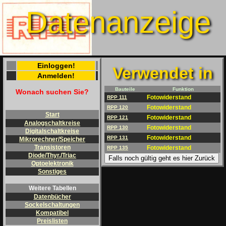
Datenanzeige
Einloggen!
Verwendet in
Anmelden!
Bauteile
Funktion
Wonach suchen Sie?
Fotowiderstand
RPP 111
Fotowiderstand
RPP 120
Start
Fotowiderstand
RPP 121
Analogschaltkreise
Fotowiderstand
RPP 130
Digitalschaltkreise
Fotowiderstand
RPP 131
Mikrorechner/Speicher
Transistoren
Fotowiderstand
RPP 135
Diode/Thyr./Triac
Falls noch gültig geht es hier Zurück
Optoelektronik
Sonstiges
Weitere Tabellen
Datenbücher
Sockelschaltungen
Kompatibel
Preislisten