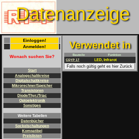
Datenanzeige
Einloggen!
Verwendet in
Anmelden!
Bauteile
Funktion
Wonach suchen Sie?
LED, Infrarot
CQYP 17
Falls noch gültig geht es hier Zurück
Start
Analogschaltkreise
Digitalschaltkreise
Mikrorechner/Speicher
Transistoren
Diode/Thyr./Triac
Optoelektronik
Sonstiges
Weitere Tabellen
Datenbücher
Sockelschaltungen
Kompatibel
Preislisten