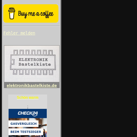
Fehler melden
elektronikbastelkiste.de
Schön warm
;