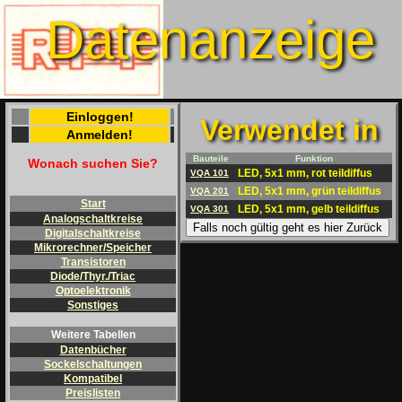
Datenanzeige
Einloggen!
Verwendet in
Anmelden!
Bauteile
Funktion
Wonach suchen Sie?
LED, 5x1 mm, rot teildiffus
VQA 101
LED, 5x1 mm, grün teildiffus
VQA 201
Start
LED, 5x1 mm, gelb teildiffus
VQA 301
Analogschaltkreise
Falls noch gültig geht es hier Zurück
Digitalschaltkreise
Mikrorechner/Speicher
Transistoren
Diode/Thyr./Triac
Optoelektronik
Sonstiges
Weitere Tabellen
Datenbücher
Sockelschaltungen
Kompatibel
Preislisten