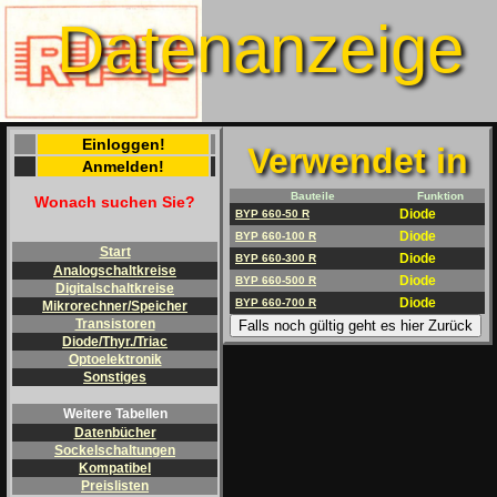
Datenanzeige
Einloggen!
Verwendet in
Anmelden!
Bauteile
Funktion
Wonach suchen Sie?
Diode
BYP 660-50 R
Diode
BYP 660-100 R
Start
Diode
BYP 660-300 R
Analogschaltkreise
Diode
BYP 660-500 R
Digitalschaltkreise
Diode
BYP 660-700 R
Mikrorechner/Speicher
Transistoren
Falls noch gültig geht es hier Zurück
Diode/Thyr./Triac
Optoelektronik
Sonstiges
Weitere Tabellen
Datenbücher
Sockelschaltungen
Kompatibel
Preislisten