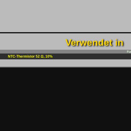
Verwendet in
Fu
NTC-Thermistor 52 Ω, 10%