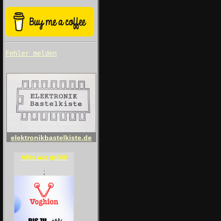
Fehler melden
elektronikbastelkiste.de
Alles was gefällt
;