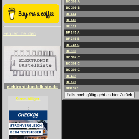
BC 309 A
BC 309 B
BF 414
BF 440
BF 441
BF 245 A
Fehler melden
BF 245 B
BF 245 C
BF 506
BC 307 C
BC 308 C
BC 309 C
BF 422
BF 423
elektronikbastelkiste.de
BFP 370
Falls noch gültig geht es hier Zurück
Strom billiger!
;