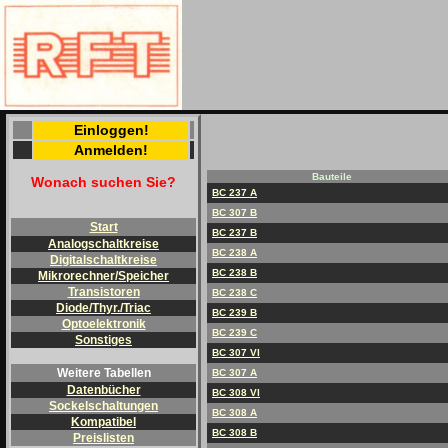
Einloggen!
Anmelden!
Bauteile
Wonach suchen Sie?
BC 237 A
BC 307 B
Start
BC 237 B
Analogschaltkreise
BC 238 A
Digitalschaltkreise
BC 238 B
Mikrorechner/Speicher
Transistoren
BC 238 C
Diode/Thyr./Triac
BC 239 B
Optoelektronik
BC 239 C
Sonstiges
BC 307 VI
Weitere Tabellen
BC 307 A
Datenbücher
BC 308 VI
Sockelschaltungen
BC 308 A
Kompatibel
BC 308 B
Preislisten