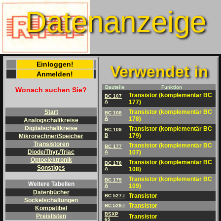
Datenanzeige
Einloggen!
Verwendet in
Anmelden!
Bauteile
Funktion
Wonach suchen Sie?
Transistor (komplementär BC
BC 107
A
177)
Transistor (komplementär BC
Start
BC 108
A
178)
Analogschaltkreise
Digitalschaltkreise
Transistor (komplementär BC
BC 109
B
179)
Mikrorechner/Speicher
Transistoren
Transistor (komplementär BC
BC 177
Diode/Thyr./Triac
A
107)
Optoelektronik
Transistor (komplementär BC
BC 178
Sonstiges
A
108)
Transistor (komplementär BC
BC 179
Weitere Tabellen
A
109)
Datenbücher
Transistor
BC 527-I
Sockelschaltungen
Transistor
BC 528-I
Kompatibel
BSXP
Preislisten
Transistor
65