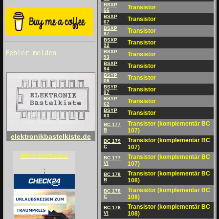
BSXP
Transistor
66
BSXP
Transistor
67
BSXP
Transistor
87
BSXP
Transistor
92
BSXP
Fehler melden
Transistor
93
BSXP
Transistor
94
BSYP
Transistor
06
BSYP
Transistor
07
BSYP
Transistor
62
BSYP
Transistor
63
Transistor (komplementär BC
BC 177
B
107)
elektronikbastelkiste.de
Transistor (komplementär BC
BC 179
C
107)
Mach mal Pause!
Transistor (komplementär BC
BC 177
VI
107)
;
Transistor (komplementär BC
BC 178
B
108)
Transistor (komplementär BC
BC 178
C
108)
Transistor (komplementär BC
BC 178
VI
108)