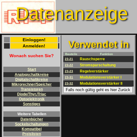
Datenanzeige
Einloggen!
Verwendet in
Anmelden!
Bauteile
Funktion
Wonach suchen Sie?
Rauschsperre
23-21
Stromsparschaltung
23-22
Start
Regelverstärker
23-23
Analogschaltkreise
Modulationsverstärker I
23-31
Digitalschaltkreise
Modulationsverstärker II
23-32
Mikrorechner/Speicher
Transistoren
Falls noch gültig geht es hier Zurück
Diode/Thyr./Triac
Optoelektronik
Sonstiges
Weitere Tabellen
Datenbücher
Sockelschaltungen
Kompatibel
Preislisten