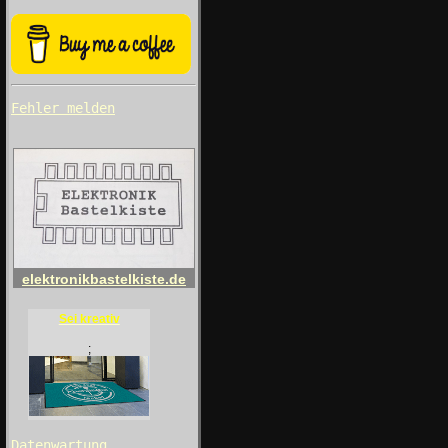
Fehler melden
elektronikbastelkiste.de
Sei kreativ
;
Datenwartung