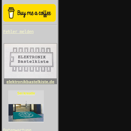
Fehler melden
elektronikbastelkiste.de
Sei kreativ
;
Datenwartung