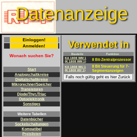
Datenanzeige
Einloggen!
Verwendet in
Anmelden!
Bauteile
Funktion
Wonach suchen Sie?
KA 1808 WM 1
8 Bit-Zentralprozessor
(K 1808 WM 1)
8 Bit Steuerung für 7-
KA 1808 WU 1
Start
(K 1808 WУ 1)
Segmentanzeigen
Analogschaltkreise
Falls noch gültig geht es hier Zurück
Digitalschaltkreise
Mikrorechner/Speicher
Transistoren
Diode/Thyr./Triac
Optoelektronik
Sonstiges
Weitere Tabellen
Datenbücher
Sockelschaltungen
Kompatibel
Preislisten