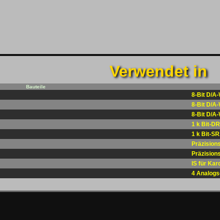
Verwendet in
Bauteile
8-Bit D/A
8-Bit D/A
8-Bit D/A
1 k Bit-D
1 k Bit-S
Präzision
Präzision
IS für Kar
4 Analogs