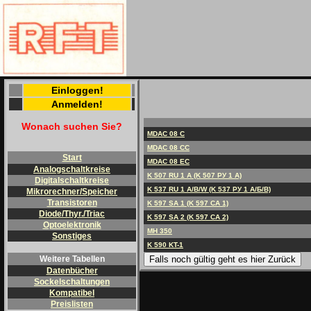
Einloggen!
Anmelden!
Wonach suchen Sie?
MDAC 08 C
MDAC 08 CC
Start
MDAC 08 EC
Analogschaltkreise
K 507 RU 1 A (K 507 PУ 1 A)
Digitalschaltkreise
K 537 RU 1 A/B/W (K 537 PУ 1 A/Б/B)
Mikrorechner/Speicher
Transistoren
K 597 SA 1 (K 597 CA 1)
Diode/Thyr./Triac
K 597 SA 2 (K 597 CA 2)
Optoelektronik
MH 350
Sonstiges
K 590 KT-1
Falls noch gültig geht es hier Zurück
Weitere Tabellen
Datenbücher
Sockelschaltungen
Kompatibel
Preislisten