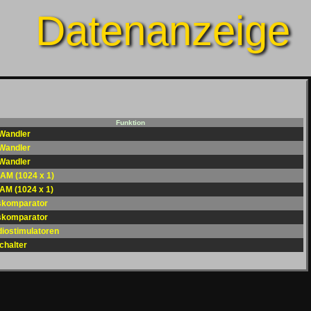
Datenanzeige
Funktion
-Wandler
-Wandler
-Wandler
RAM (1024 x 1)
RAM (1024 x 1)
skomparator
skomparator
diostimulatoren
chalter