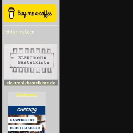
Fehler melden
elektronikbastelkiste.de
Schön warm
;