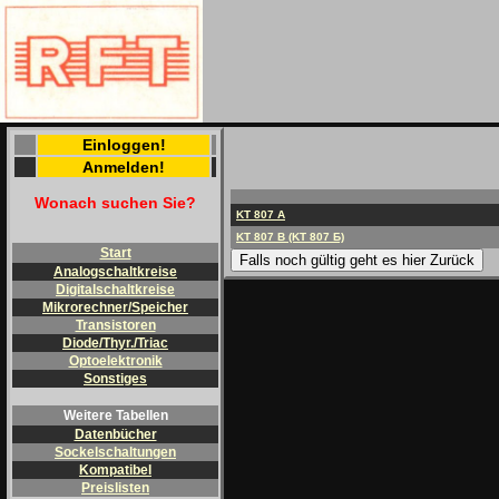
Einloggen!
Anmelden!
Wonach suchen Sie?
KT 807 A
KT 807 B (KT 807 Б)
Start
Falls noch gültig geht es hier Zurück
Analogschaltkreise
Digitalschaltkreise
Mikrorechner/Speicher
Transistoren
Diode/Thyr./Triac
Optoelektronik
Sonstiges
Weitere Tabellen
Datenbücher
Sockelschaltungen
Kompatibel
Preislisten