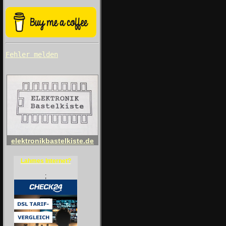
Fehler melden
elektronikbastelkiste.de
Lahmes Internet?
;