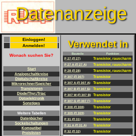
Datenanzeige
Einloggen!
Verwendet in
Anmelden!
Bauteile
Funktion
Wonach suchen Sie?
Transistor, rauscharm
P 27 (П 27)
Transistor, rauscharm
P 27 A (П 27 A)
Start
Transistor, rauscharm
P 28 (П 28)
Analogschaltkreise
Transistor
P 307 (П 307)
Digitalschaltkreise
Transistor
P 307 A (П 307 A)
Mikrorechner/Speicher
Transistoren
Transistor
P 307 B (П 307 Б)
Diode/Thyr./Triac
Transistor
P 307 W (П 307 B)
Optoelektronik
Transistor
P 307 G (П 307 Г)
Sonstiges
Transistor
P 308 (П 308)
Transistor
Weitere Tabellen
P 309 (П 309)
Datenbücher
Transistor
P 31 (П 31)
Sockelschaltungen
Transistor
P 31 A (П 31 A)
Kompatibel
Transistor
P 32 (П 32)
Preislisten