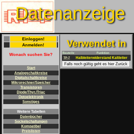
Datenanzeige
Einloggen!
Verwendet in
Anmelden!
Bauteile
Funktion
Wonach suchen Sie?
Halbleiterwiderstand Kaltleiter
TP-7
Falls noch gültig geht es hier Zurück
Start
Analogschaltkreise
Digitalschaltkreise
Mikrorechner/Speicher
Transistoren
Diode/Thyr./Triac
Optoelektronik
Sonstiges
Weitere Tabellen
Datenbücher
Sockelschaltungen
Kompatibel
Preislisten