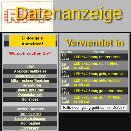
Datenanzeige
Einloggen!
Verwendet in
Anmelden!
Bauteile
Funktion
Wonach suchen Sie?
LQ
LED 5x2,5mm, rot, zerstreut
1202
LED 5x2,5mm, rot, farblos,
LQ
Start
1204
zerstreut
Analogschaltkreise
LQ
LED 5x2,5mm, gelb, zerstreut
1502
Digitalschaltkreise
LED 5x2,5mm, gelb, farblos,
Mikrorechner/Speicher
LQ
1504
zerstreut
Transistoren
LQ
Diode/Thyr./Triac
LED 5x2,5mm, grün, zerstreut
1802
Optoelektronik
LED 5x2,5mm, grün, farblos,
LQ
Sonstiges
1804
zerstreut
Falls noch gültig geht es hier Zurück
Weitere Tabellen
Datenbücher
Sockelschaltungen
Kompatibel
Preislisten