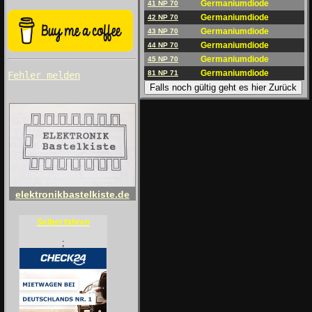
Germaniumdiode
41 NP 70
Germaniumdiode
42 NP 70
Germaniumdiode
43 NP 70
Germaniumdiode
44 NP 70
Germaniumdiode
45 NP 70
Germaniumdiode
81 NP 71
Fehler melden
Falls noch gültig geht es hier Zurück
elektronikbastelkiste.de
Selbst fahren
;