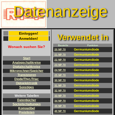
Datenanzeige
Einloggen!
Verwendet in
Anmelden!
Bauteile
Funktion
Wonach suchen Sie?
Germaniumdiode
20 NP 70
Germaniumdiode
21 NP 70
Start
Germaniumdiode
22 NP 70
Analogschaltkreise
Germaniumdiode
23 NP 70
Digitalschaltkreise
Germaniumdiode
24 NP 70
Mikrorechner/Speicher
Transistoren
Germaniumdiode
25 NP 70
Diode/Thyr./Triac
Germaniumdiode
30 NP 70
Optoelektronik
Germaniumdiode
31 NP 70
Sonstiges
Germaniumdiode
32 NP 70
Germaniumdiode
Weitere Tabellen
33 NP 70
Datenbücher
Germaniumdiode
34 NP 70
Sockelschaltungen
Germaniumdiode
35 NP 70
Kompatibel
Germaniumdiode
40 NP 70
Preislisten