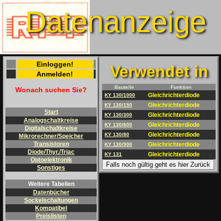
Datenanzeige
Einloggen!
Verwendet in
Anmelden!
Bauteile
Funktion
Wonach suchen Sie?
Gleichrichterdiode
KY 130/1000
Gleichrichterdiode
KY 130/150
Start
Gleichrichterdiode
KY 130/300
Analogschaltkreise
Gleichrichterdiode
KY 130/600
Digitalschaltkreise
Gleichrichterdiode
KY 130/80
Mikrorechner/Speicher
Transistoren
Gleichrichterdiode
KY 130/900
Diode/Thyr./Triac
Gleichrichterdiode
KY 131
Optoelektronik
Falls noch gültig geht es hier Zurück
Sonstiges
Weitere Tabellen
Datenbücher
Sockelschaltungen
Kompatibel
Preislisten