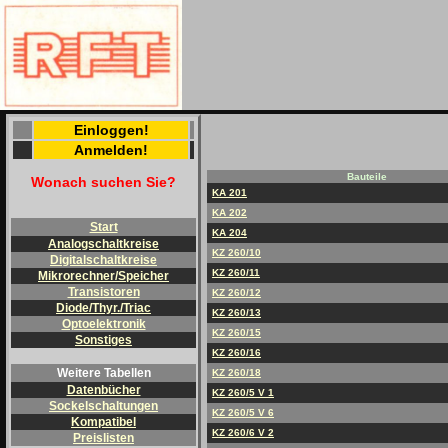
Einloggen!
Anmelden!
Bauteile
Wonach suchen Sie?
KA 201
KA 202
Start
KA 204
Analogschaltkreise
KZ 260/10
Digitalschaltkreise
KZ 260/11
Mikrorechner/Speicher
Transistoren
KZ 260/12
Diode/Thyr./Triac
KZ 260/13
Optoelektronik
KZ 260/15
Sonstiges
KZ 260/16
Weitere Tabellen
KZ 260/18
Datenbücher
KZ 260/5 V 1
Sockelschaltungen
KZ 260/5 V 6
Kompatibel
KZ 260/6 V 2
Preislisten