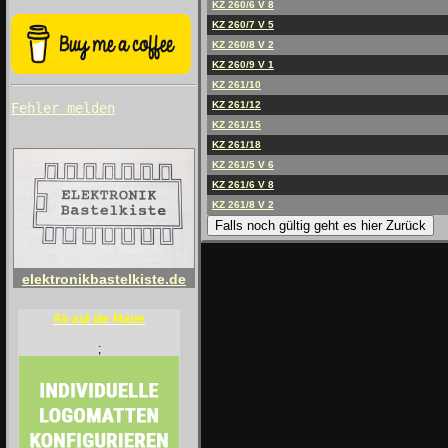
KZ 260/6 V 8
KZ 260/7 V 5
KZ 260/8 V 2
KZ 260/9 V 1
KZ 261/10
KZ 261/12
Fehler melden
KZ 261/15
KZ 261/18
KZ 261/5 V 6
KZ 261/6 V 8
KZ 261/8 V 2
Falls noch gültig geht es hier Zurück
elektronikbastelkiste.de
Ab auf die Matte
;