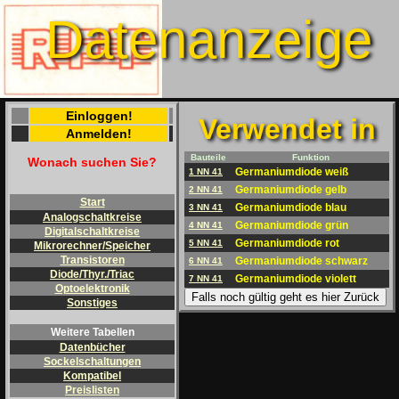
Datenanzeige
Einloggen!
Verwendet in
Anmelden!
Bauteile
Funktion
Wonach suchen Sie?
Germaniumdiode weiß
1 NN 41
Germaniumdiode gelb
2 NN 41
Start
Germaniumdiode blau
3 NN 41
Analogschaltkreise
Germaniumdiode grün
4 NN 41
Digitalschaltkreise
Germaniumdiode rot
5 NN 41
Mikrorechner/Speicher
Transistoren
Germaniumdiode schwarz
6 NN 41
Diode/Thyr./Triac
Germaniumdiode violett
7 NN 41
Optoelektronik
Falls noch gültig geht es hier Zurück
Sonstiges
Weitere Tabellen
Datenbücher
Sockelschaltungen
Kompatibel
Preislisten