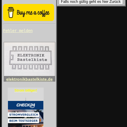
Falls noch gültig geht es hier Zurück
Fehler melden
elektronikbastelkiste.de
Strom billiger!
;