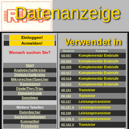
Datenanzeige
Einloggen!
Verwendet in
Anmelden!
Bauteile
Funktion
Wonach suchen Sie?
Komplementär Endstufe
GD 607
Komplementär Endstufe
GD 608
Start
Komplementär Endstufe
GD 609
Analogschaltkreise
Komplementär Endstufe
GD 617
Digitalschaltkreise
Komplementär Endstufe
GD 618
Mikrorechner/Speicher
Transistoren
Komplementär Endstufe
GD 619
Diode/Thyr./Triac
Transistor
AD 161
Optoelektronik
Transistor
AD 162
Sonstiges
Leistungstransistor
KD 237
Leistungstransistor
Weitere Tabellen
KD 237 A
Datenbücher
Leistungstransistor
KD 238
Sockelschaltungen
Leistungstransistor
KD 238 A
Kompatibel
Transistor
AD 162 U
Preislisten