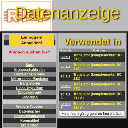
Datenanzeige
Einloggen!
Verwendet in
Anmelden!
Bauteile
Funktion
Wonach suchen Sie?
Transistor (komplementär BC
BC 211
313)
Transistor (komplementär BC
Start
BC 211
313)
Analogschaltkreise
Digitalschaltkreise
Transistor (komplementär BC
BC 313
211)
Mikrorechner/Speicher
Transistoren
Transistor (komplementär BC
BC 313
Diode/Thyr./Triac
211)
Optoelektronik
Transistor (komplementär BC
BC 313
Sonstiges
A
211 A)
Transistor (komplementär BC
BC 313
Weitere Tabellen
A
211 A)
Datenbücher
Falls noch gültig geht es hier Zurück
Sockelschaltungen
Kompatibel
Preislisten