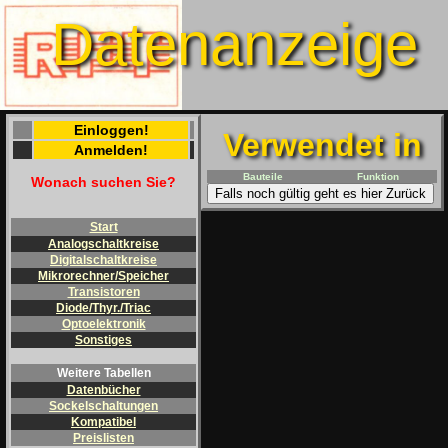
Datenanzeige
Einloggen!
Verwendet in
Anmelden!
Bauteile
Funktion
Wonach suchen Sie?
Falls noch gültig geht es hier Zurück
Start
Analogschaltkreise
Digitalschaltkreise
Mikrorechner/Speicher
Transistoren
Diode/Thyr./Triac
Optoelektronik
Sonstiges
Weitere Tabellen
Datenbücher
Sockelschaltungen
Kompatibel
Preislisten