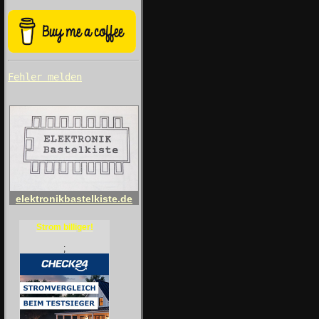
Fehler melden
elektronikbastelkiste.de
Strom billiger!
;