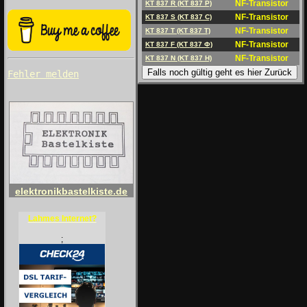
NF-Transistor
KT 837 R (KT 837 P)
NF-Transistor
KT 837 S (KT 837 C)
NF-Transistor
KT 837 T (KT 837 T)
NF-Transistor
KT 837 F (KT 837 Ф)
NF-Transistor
KT 837 N (KT 837 H)
Falls noch gültig geht es hier Zurück
Fehler melden
elektronikbastelkiste.de
Lahmes Internet?
;