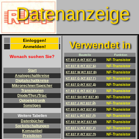
Datenanzeige
Einloggen!
Verwendet in
Anmelden!
Bauteile
Funktion
Wonach suchen Sie?
NF-Transistor
KT 837 A (KT 837 A)
NF-Transistor
KT 837 B (KT 837 Б)
Start
NF-Transistor
KT 837 W (KT 837 B)
Analogschaltkreise
NF-Transistor
KT 837 G (KT 837 Г)
Digitalschaltkreise
NF-Transistor
KT 837 D (KT 837 Д)
Mikrorechner/Speicher
Transistoren
NF-Transistor
KT 837 E (KT 837 E)
Diode/Thyr./Triac
NF-Transistor
KT 837 SH (KT 837 Ж)
Optoelektronik
NF-Transistor
KT 837 J (KT 837 Й)
Sonstiges
NF-Transistor
KT 837 K (KT 837 K)
NF-Transistor
Weitere Tabellen
KT 837 L (KT 837 Л)
Datenbücher
NF-Transistor
KT 837 M (KT 837 M)
Sockelschaltungen
NF-Transistor
KT 837 U (KT 837 У)
Kompatibel
NF-Transistor
KT 837 P (KT 837 П)
Preislisten