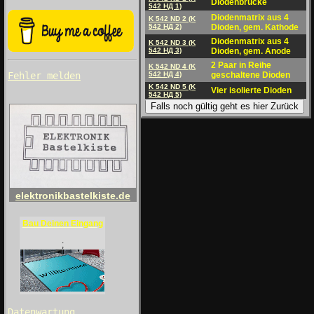
Diodenbrücke
542 HД 1)
Diodenmatrix aus 4
K 542 ND 2 (K
542 HД 2)
Dioden, gem. Kathode
Diodenmatrix aus 4
K 542 ND 3 (K
542 HД 3)
Dioden, gem. Anode
2 Paar in Reihe
K 542 ND 4 (K
542 HД 4)
geschaltene Dioden
Fehler melden
K 542 ND 5 (K
Vier isolierte Dioden
542 HД 5)
Falls noch gültig geht es hier Zurück
elektronikbastelkiste.de
Bau Deinen Eingang
;
Datenwartung