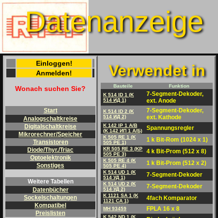
Datenanzeige
Einloggen!
Verwendet in
Anmelden!
Bauteile
Funktion
Wonach suchen Sie?
7-Segment-Dekoder,
K 514 ID 1 (K
514 ИД 1)
ext. Anode
7-Segment-Dekoder,
Start
K 514 ID 2 (K
514 ИД 2)
ext. Kathode
Analogschaltkreise
K 142 IP 1 A/B
Digitalschaltkreise
Spannungsregler
(K 142 ИП 1 A/Б)
Mikrorechner/Speicher
K 505 RE 1 (K
1 k Bit-Rom (1024 x 1)
Transistoren
505 PE 1)
KR 505 RE 3 (KP
Diode/Thyr./Triac
4 k Bit-Prom (512 x 8)
505 PE 3)
Optoelektronik
K 505 RE 4 (K
1 k Bit-Prom (512 x 2)
Sonstiges
505 PE 4)
K 514 UD 1 (K
7-Segment-Dekoder
514 УД 1)
Weitere Tabellen
K 514 UD 2 (K
7-Segment-Dekoder
514 УД 2)
Datenbücher
K 1121 SA 1 (K
Sockelschaltungen
4fach Komparator
1121 CA 1)
Kompatibel
FPLA 16 x 8
MH 93459
Preislisten
K 542 ND 1 (K