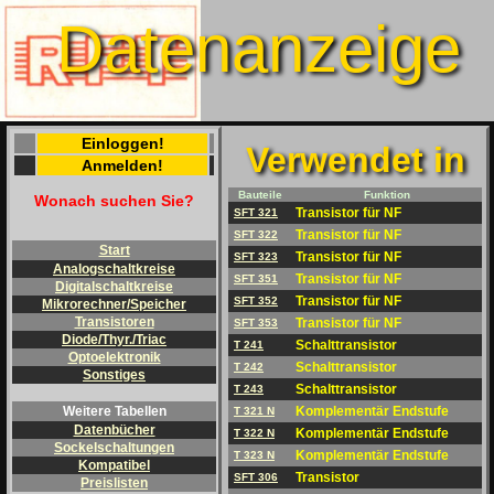
Datenanzeige
Einloggen!
Verwendet in
Anmelden!
Bauteile
Funktion
Wonach suchen Sie?
Transistor für NF
SFT 321
Transistor für NF
SFT 322
Start
Transistor für NF
SFT 323
Analogschaltkreise
Transistor für NF
SFT 351
Digitalschaltkreise
Transistor für NF
SFT 352
Mikrorechner/Speicher
Transistoren
Transistor für NF
SFT 353
Diode/Thyr./Triac
Schalttransistor
T 241
Optoelektronik
Schalttransistor
T 242
Sonstiges
Schalttransistor
T 243
Komplementär Endstufe
Weitere Tabellen
T 321 N
Datenbücher
Komplementär Endstufe
T 322 N
Sockelschaltungen
Komplementär Endstufe
T 323 N
Kompatibel
Transistor
SFT 306
Preislisten