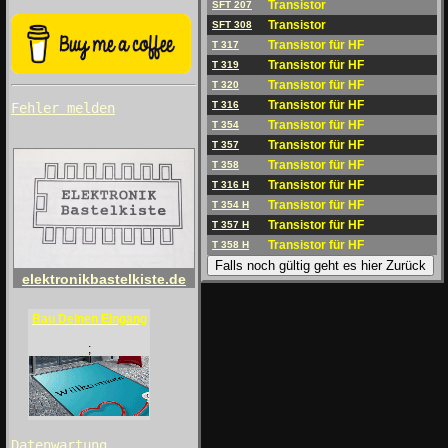
Transistor
SFT 207
Transistor
SFT 308
Transistor für HF
T 317
Transistor für HF
T 319
Transistor für HF
T 320
Transistor für HF
T 316
Fehler melden
Transistor für HF
T 354
Transistor für HF
T 357
Transistor für HF
T 358
Transistor für HF
T 316 H
Transistor für HF
T 354 H
Transistor für HF
T 357 H
Transistor für HF
T 358 H
Falls noch gültig geht es hier Zurück
elektronikbastelkiste.de
Bau Deinen Eingang
;
Datenwartung