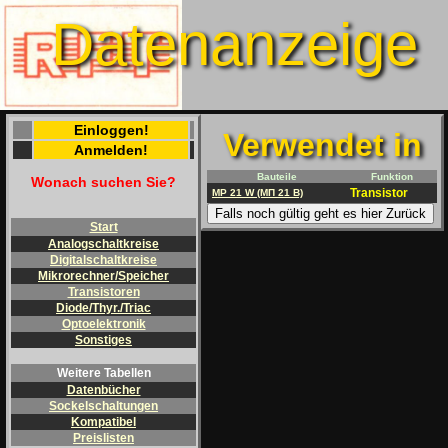
Datenanzeige
Einloggen!
Verwendet in
Anmelden!
Bauteile
Funktion
Wonach suchen Sie?
Transistor
MP 21 W (MП 21 B)
Falls noch gültig geht es hier Zurück
Start
Analogschaltkreise
Digitalschaltkreise
Mikrorechner/Speicher
Transistoren
Diode/Thyr./Triac
Optoelektronik
Sonstiges
Weitere Tabellen
Datenbücher
Sockelschaltungen
Kompatibel
Preislisten