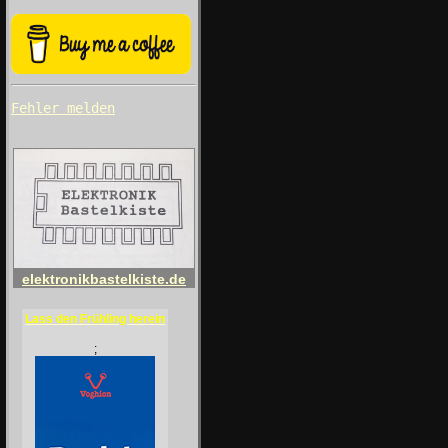
Fehler melden
elektronikbastelkiste.de
Lass den Frühling herein
;