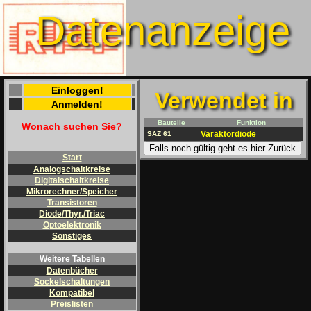
Datenanzeige
Einloggen!
Verwendet in
Anmelden!
Bauteile
Funktion
Wonach suchen Sie?
Varaktordiode
SAZ 61
Falls noch gültig geht es hier Zurück
Start
Analogschaltkreise
Digitalschaltkreise
Mikrorechner/Speicher
Transistoren
Diode/Thyr./Triac
Optoelektronik
Sonstiges
Weitere Tabellen
Datenbücher
Sockelschaltungen
Kompatibel
Preislisten