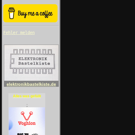
Fehler melden
elektronikbastelkiste.de
Alles was gefällt
;