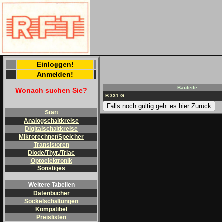
Einloggen!
Anmelden!
Bauteile
Wonach suchen Sie?
B 331 G
Falls noch gültig geht es hier Zurück
Start
Analogschaltkreise
Digitalschaltkreise
Mikrorechner/Speicher
Transistoren
Diode/Thyr./Triac
Optoelektronik
Sonstiges
Weitere Tabellen
Datenbücher
Sockelschaltungen
Kompatibel
Preislisten