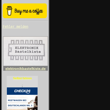
Fehler melden
elektronikbastelkiste.de
Selbst fahren
;