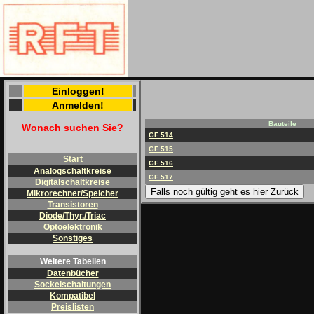
Einloggen!
Anmelden!
Bauteile
Wonach suchen Sie?
GF 514
GF 515
Start
GF 516
Analogschaltkreise
GF 517
Digitalschaltkreise
Falls noch gültig geht es hier Zurück
Mikrorechner/Speicher
Transistoren
Diode/Thyr./Triac
Optoelektronik
Sonstiges
Weitere Tabellen
Datenbücher
Sockelschaltungen
Kompatibel
Preislisten