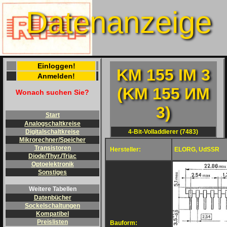
Datenanzeige
Einloggen!
KM 155 IM 3
Anmelden!
(KM 155 ИM
Wonach suchen Sie?
3)
Start
Analogschaltkreise
4-Bit-Volladdierer (7483)
Digitalschaltkreise
Mikrorechner/Speicher
Transistoren
Hersteller:
ELORG, UdSSR
Diode/Thyr./Triac
Optoelektronik
Sonstiges
Weitere Tabellen
Datenbücher
Sockelschaltungen
Kompatibel
Preislisten
Bauform: