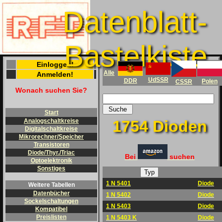
Datenblatt-
Bastelkiste
Einloggen!
Alle
Anmelden!
UdSSR
DDR
Polen
CSSR
Wonach suchen Sie?
Start
1754 Dioden
Analogschaltkreise
Digitalschaltkreise
Mikrorechner/Speicher
Transistoren
Diode/Thyr./Triac
Bei
suchen
Optoelektronik
Sonstiges
1 N 5401
Diode
Weitere Tabellen
Datenbücher
1 N 5402
Diode
Sockelschaltungen
1 N 5403
Diode
Kompatibel
Preislisten
1 N 5403 K
Diode